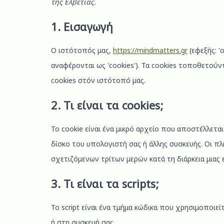
to
to
to
to
to
to
to
της Ελβετίας.
service
service
service
service
service
service
service
1. Εισαγωγή
wordpress
visual-
google-
google-
google-
complianz
Διάφορα
composer
analytics
fonts
maps
Ο ιστότοπός μας,
https://mindmatters.gr
(εφεξής: '
αναφέρονται ως 'cookies'). Τα cookies τοποθετού
cookies στόν ιστότοπό μας.
2. Τι είναι τα cookies;
Το cookie είναι ένα μικρό αρχείο που αποστέλλετ
δίσκο του υπολογιστή σας ή άλλης συσκευής. Οι π
σχετιζόμενων τρίτων μερών κατά τη διάρκεια μιας
3. Τι είναι τα scripts;
Το script είναι ένα τμήμα κώδικα που χρησιμοποιεί
ή στη συσκευή σας.